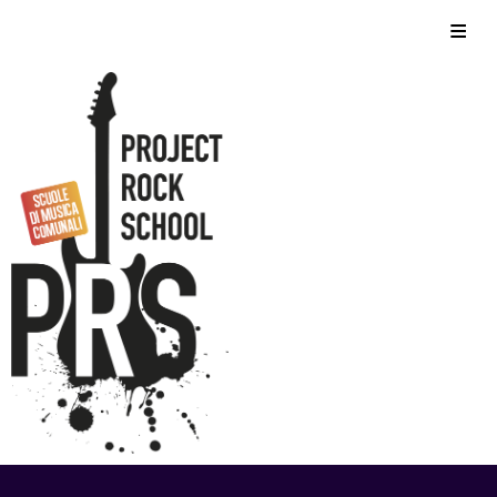
Skip
Home
to
content
Chi siamo
Corsi
Foto
Video
Eventi
Contatti
Storico
Privacy Policy